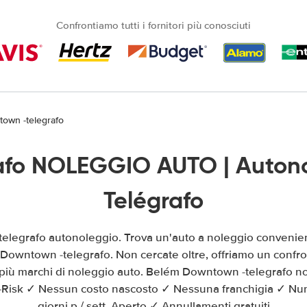
Confrontiamo tutti i fornitori più conosciuti
own -telegrafo
afo NOLEGGIO AUTO | Auton
Telégrafo
legrafo autonoleggio. Trova un'auto a noleggio convenie
Downtown -telegrafo. Non cercate oltre, offriamo un confron
più marchi di noleggio auto. Belém Downtown -telegrafo n
l-Risk ✓ Nessun costo nascosto ✓ Nessuna franchigia ✓ Nume
giorni p / sett. Aperto ✓ Annullamenti gratuiti