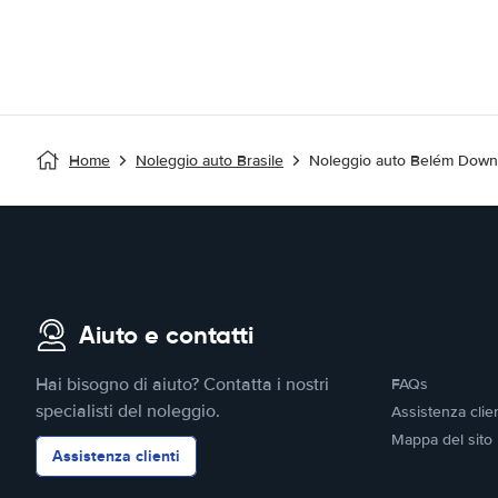
Home
Noleggio auto Brasile
Noleggio auto Belém Downt
Aiuto e contatti
Hai bisogno di aiuto? Contatta i nostri
FAQs
specialisti del noleggio.
Assistenza clien
Mappa del sito
Assistenza clienti