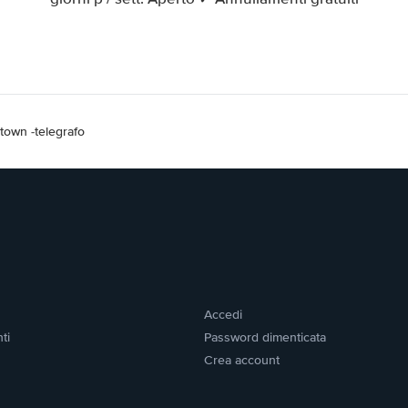
own -telegrafo
Accedi
ti
Password dimenticata
Crea account