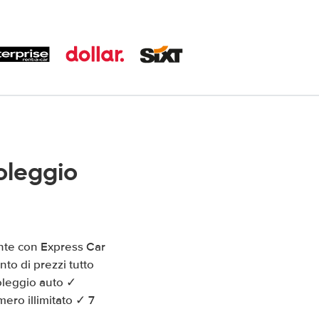
oleggio
nte con Express Car
to di prezzi tutto
oleggio auto ✓
ro illimitato ✓ 7