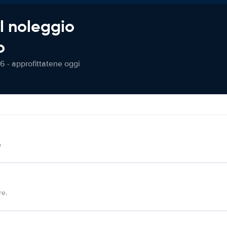
l noleggio
o
6 - approfittatene oggi
o
re.