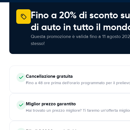
Fino a 20% di sconto su
di auto in tutto il mond
Questa promozione è valida fino a 11 agosto 202
stesso!
Cancellazione
gratuita
Fino a 48 ore prima dell'orario programmato per il preliev
Miglior prezzo garantito
Hai trovato un prezzo migliore? Ti faremo un'offerta miglio