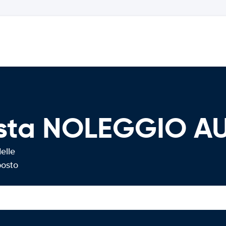
ista NOLEGGIO A
elle
posto