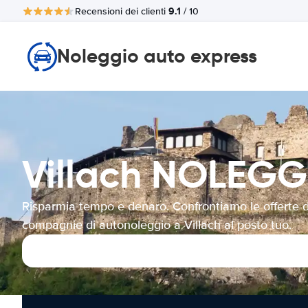
9.1
Recensioni dei clienti
/ 10
Noleggio auto express
Villach NOLEG
Risparmia tempo e denaro. Confrontiamo le offerte d
compagnie di autonoleggio a Villach al posto tuo.