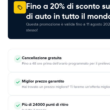
Fino a 20% di sconto su
di auto in tutto il mond
Questa promozione è valida fino a 11 agosto 202
stesso!
Cancellazione
gratuita
Fino a 48 ore prima dell'orario programmato per il preliev
Miglior prezzo garantito
Hai trovato un prezzo migliore? Ti faremo un'offerta miglio
Più di 24000
punti di ritiro