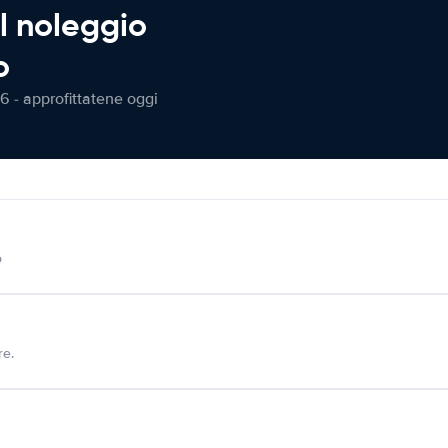
l noleggio
o
6 - approfittatene oggi
o
re.