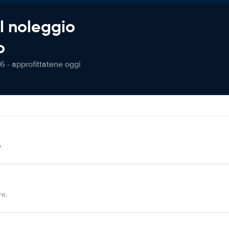
l noleggio
o
6 - approfittatene oggi
o
re.