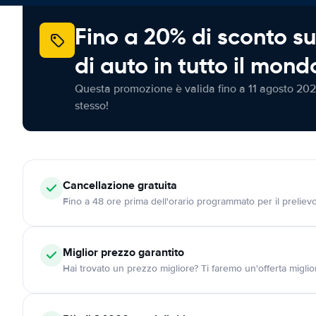
Fino a 20% di sconto su
di auto in tutto il mond
Questa promozione è valida fino a 11 agosto 202
stesso!
Cancellazione
gratuita
Fino a 48 ore prima dell'orario programmato per il preliev
Miglior prezzo garantito
Hai trovato un prezzo migliore? Ti faremo un'offerta miglio