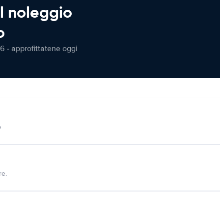
l noleggio
o
6 - approfittatene oggi
o
re.