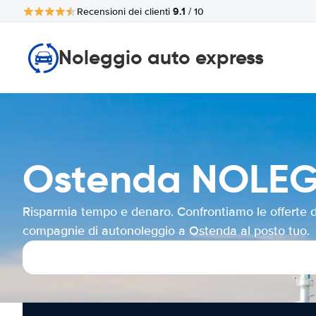
9.1
Recensioni dei clienti
/ 10
Noleggio auto express
Ostenda NOLE
Risparmia tempo e denaro. Confrontiamo le offerte d
compagnie di autonoleggio a Ostenda al posto tuo.