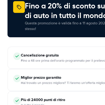
Fino a 20% di sconto su
di auto in tutto il mond
Questa promozione è valida fino a 11 agosto 202
stesso!
Cancellazione
gratuita
Fino a 48 ore prima dell'orario programmato per il preliev
Miglior prezzo garantito
Hai trovato un prezzo migliore? Ti faremo un'offerta miglio
Più di 24000
punti di ritiro