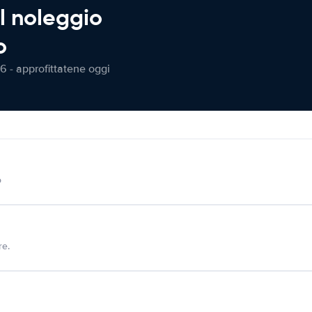
l noleggio
o
6 - approfittatene oggi
o
re.