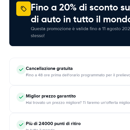
Fino a 20% di sconto su
di auto in tutto il mond
Questa promozione è valida fino a 11 agosto 202
stesso!
Cancellazione
gratuita
Fino a 48 ore prima dell'orario programmato per il preliev
Miglior prezzo garantito
Hai trovato un prezzo migliore? Ti faremo un'offerta miglio
Più di 24000
punti di ritiro