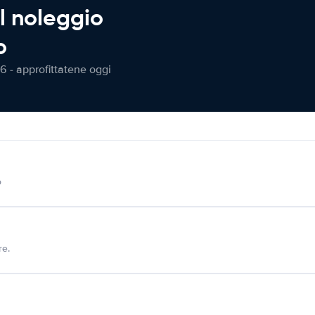
l noleggio
o
6 - approfittatene oggi
o
re.