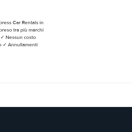
ress Car Rentals in
preso tra più marchi
k ✓ Nessun costo
to ✓ Annullamenti