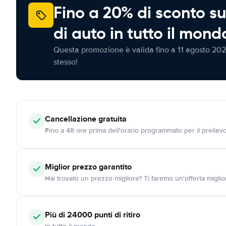
Fino a 20% di sconto su
di auto in tutto il mond
Questa promozione è valida fino a 11 agosto 202
stesso!
Cancellazione
gratuita
Fino a 48 ore prima dell'orario programmato per il preliev
Miglior prezzo garantito
Hai trovato un prezzo migliore? Ti faremo un'offerta miglio
Più di 24000
punti di ritiro