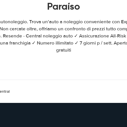
Paraíso
autonoleggio. Trova un'auto a noleggio conveniente con Exp
Non cercate oltre, offriamo un confronto di prezzi tutto com
o. Resende - Central noleggio auto ✓ Assicurazione All-Ris
na franchigia ✓ Numero illimitato ✓ 7 giorni p / sett. Aper
gratuiti
entral