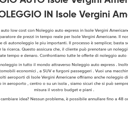
LEGGIO IN Isole Vergini Am
o auto low cost con Noleggio auto express in Isole Vergini Americane
paratore de prezzi in tempo reale per Isole Vergini Americane. Il nos
 di autonoleggio le piu importanti. Il processo è semplice; basta sce
 la ricerca. Questo assicura che, il cliente può prenotare un noleg
te tempo e denaro. Confrontiamo tutte le offerte di noleggio auto d
 noleggio in tutto il mondo attraverso Noleggio auto express . Inoltr
tomobili economici , a SUV e furgoni passeggeri . Vuoi una macchin
molti aeroporti di Isole Vergini Americane offriamo anche noleggio di 
to in aeroporto , centro o su un isola , siamo sicuri che si può sempre
misura il vostro budget e piani .
cambiare idea? Nessun problema, è possibile annullare fino a 48 ore 