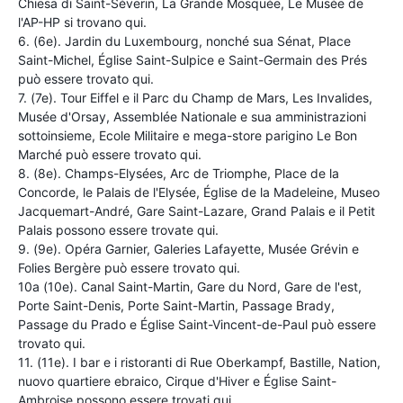
Chiesa di Saint-Séverin, La Grande Mosquée, Le Musée de
l'AP-HP si trovano qui.
6. (6e). Jardin du Luxembourg, nonché sua Sénat, Place
Saint-Michel, Église Saint-Sulpice e Saint-Germain des Prés
può essere trovato qui.
7. (7e). Tour Eiffel e il Parc du Champ de Mars, Les Invalides,
Musée d'Orsay, Assemblée Nationale e sua amministrazioni
sottoinsieme, Ecole Militaire e mega-store parigino Le Bon
Marché può essere trovato qui.
8. (8e). Champs-Elysées, Arc de Triomphe, Place de la
Concorde, le Palais de l'Elysée, Église de la Madeleine, Museo
Jacquemart-André, Gare Saint-Lazare, Grand Palais e il Petit
Palais possono essere trovate qui.
9. (9e). Opéra Garnier, Galeries Lafayette, Musée Grévin e
Folies Bergère può essere trovato qui.
10a (10e). Canal Saint-Martin, Gare du Nord, Gare de l'est,
Porte Saint-Denis, Porte Saint-Martin, Passage Brady,
Passage du Prado e Église Saint-Vincent-de-Paul può essere
trovato qui.
11. (11e). I bar e i ristoranti di Rue Oberkampf, Bastille, Nation,
nuovo quartiere ebraico, Cirque d'Hiver e Église Saint-
Ambroise possono essere trovati qui.