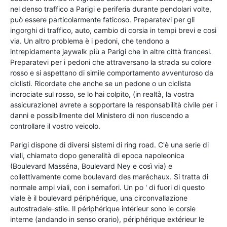
nel denso traffico a Parigi e periferia durante pendolari volte,
può essere particolarmente faticoso. Preparatevi per gli
ingorghi di traffico, auto, cambio di corsia in tempi brevi e così
via. Un altro problema è i pedoni, che tendono a
intrepidamente jaywalk più a Parigi che in altre città francesi.
Preparatevi per i pedoni che attraversano la strada su colore
rosso e si aspettano di simile comportamento avventuroso da
ciclisti. Ricordate che anche se un pedone o un ciclista
incrociate sul rosso, se lo hai colpito, (in realtà, la vostra
assicurazione) avrete a sopportare la responsabilità civile per i
danni e possibilmente del Ministero di non riuscendo a
controllare il vostro veicolo.
Parigi dispone di diversi sistemi di ring road. C'è una serie di
viali, chiamato dopo generalità di epoca napoleonica
(Boulevard Masséna, Boulevard Ney e così via) e
collettivamente come boulevard des maréchaux. Si tratta di
normale ampi viali, con i semafori. Un po ' di fuori di questo
viale è il boulevard périphérique, una circonvallazione
autostradale-stile. Il périphérique intérieur sono le corsie
interne (andando in senso orario), périphérique extérieur le