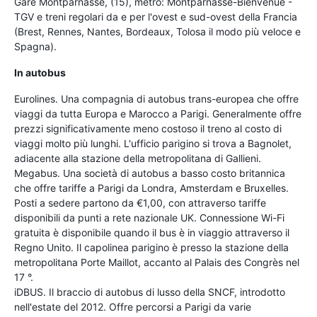
Gare Montparnasse, (15), metro: Montparnasse-Bienvenüe -
TGV e treni regolari da e per l'ovest e sud-ovest della Francia
(Brest, Rennes, Nantes, Bordeaux, Tolosa il modo più veloce e
Spagna).
In autobus
Eurolines. Una compagnia di autobus trans-europea che offre
viaggi da tutta Europa e Marocco a Parigi. Generalmente offre
prezzi significativamente meno costoso il treno al costo di
viaggi molto più lunghi. L'ufficio parigino si trova a Bagnolet,
adiacente alla stazione della metropolitana di Gallieni.
Megabus. Una società di autobus a basso costo britannica
che offre tariffe a Parigi da Londra, Amsterdam e Bruxelles.
Posti a sedere partono da €1,00, con attraverso tariffe
disponibili da punti a rete nazionale UK. Connessione Wi-Fi
gratuita è disponibile quando il bus è in viaggio attraverso il
Regno Unito. Il capolinea parigino è presso la stazione della
metropolitana Porte Maillot, accanto al Palais des Congrès nel
17 °.
iDBUS. Il braccio di autobus di lusso della SNCF, introdotto
nell'estate del 2012. Offre percorsi a Parigi da varie