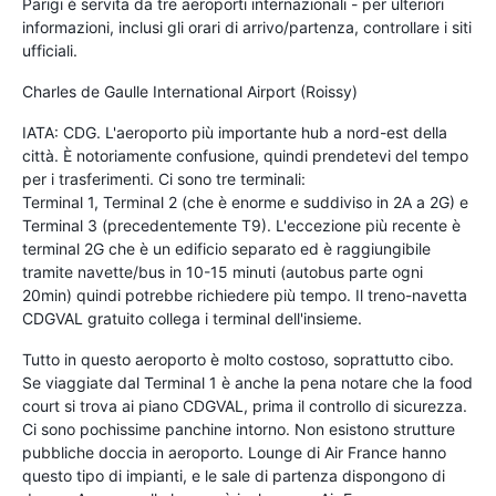
Parigi è servita da tre aeroporti internazionali - per ulteriori
informazioni, inclusi gli orari di arrivo/partenza, controllare i siti
ufficiali.
Charles de Gaulle International Airport (Roissy)
IATA: CDG. L'aeroporto più importante hub a nord-est della
città. È notoriamente confusione, quindi prendetevi del tempo
per i trasferimenti. Ci sono tre terminali:
Terminal 1, Terminal 2 (che è enorme e suddiviso in 2A a 2G) e
Terminal 3 (precedentemente T9). L'eccezione più recente è
terminal 2G che è un edificio separato ed è raggiungibile
tramite navette/bus in 10-15 minuti (autobus parte ogni
20min) quindi potrebbe richiedere più tempo. Il treno-navetta
CDGVAL gratuito collega i terminal dell'insieme.
Tutto in questo aeroporto è molto costoso, soprattutto cibo.
Se viaggiate dal Terminal 1 è anche la pena notare che la food
court si trova ai piano CDGVAL, prima il controllo di sicurezza.
Ci sono pochissime panchine intorno. Non esistono strutture
pubbliche doccia in aeroporto. Lounge di Air France hanno
questo tipo di impianti, e le sale di partenza dispongono di