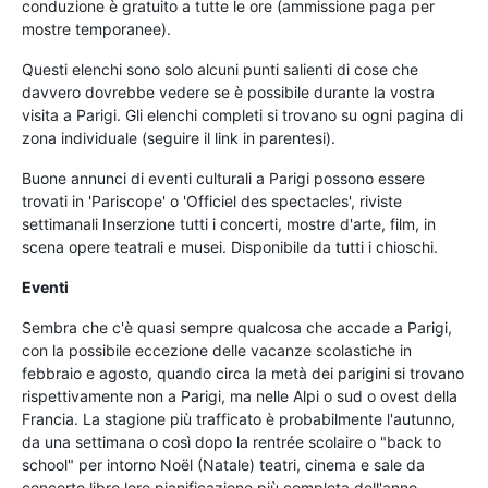
conduzione è gratuito a tutte le ore (ammissione paga per
mostre temporanee).
Questi elenchi sono solo alcuni punti salienti di cose che
davvero dovrebbe vedere se è possibile durante la vostra
visita a Parigi. Gli elenchi completi si trovano su ogni pagina di
zona individuale (seguire il link in parentesi).
Buone annunci di eventi culturali a Parigi possono essere
trovati in 'Pariscope' o 'Officiel des spectacles', riviste
settimanali Inserzione tutti i concerti, mostre d'arte, film, in
scena opere teatrali e musei. Disponibile da tutti i chioschi.
Eventi
Sembra che c'è quasi sempre qualcosa che accade a Parigi,
con la possibile eccezione delle vacanze scolastiche in
febbraio e agosto, quando circa la metà dei parigini si trovano
rispettivamente non a Parigi, ma nelle Alpi o sud o ovest della
Francia. La stagione più trafficato è probabilmente l'autunno,
da una settimana o così dopo la rentrée scolaire o "back to
school" per intorno Noël (Natale) teatri, cinema e sale da
concerto libro loro pianificazione più completa dell'anno.