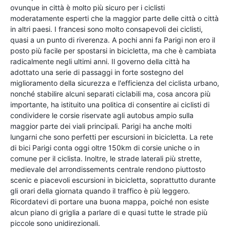
ovunque in città è molto più sicuro per i ciclisti
moderatamente esperti che la maggior parte delle città o città
in altri paesi. I francesi sono molto consapevoli dei ciclisti,
quasi a un punto di riverenza. A pochi anni fa Parigi non ero il
posto più facile per spostarsi in bicicletta, ma che è cambiata
radicalmente negli ultimi anni. Il governo della città ha
adottato una serie di passaggi in forte sostegno del
miglioramento della sicurezza e l'efficienza del ciclista urbano,
nonché stabilire alcuni separati ciclabili ma, cosa ancora più
importante, ha istituito una politica di consentire ai ciclisti di
condividere le corsie riservate agli autobus ampio sulla
maggior parte dei viali principali. Parigi ha anche molti
lungarni che sono perfetti per escursioni in bicicletta. La rete
di bici Parigi conta oggi oltre 150km di corsie uniche o in
comune per il ciclista. Inoltre, le strade laterali più strette,
medievale del arrondissements centrale rendono piuttosto
scenic e piacevoli escursioni in bicicletta, soprattutto durante
gli orari della giornata quando il traffico è più leggero.
Ricordatevi di portare una buona mappa, poiché non esiste
alcun piano di griglia a parlare di e quasi tutte le strade più
piccole sono unidirezionali.