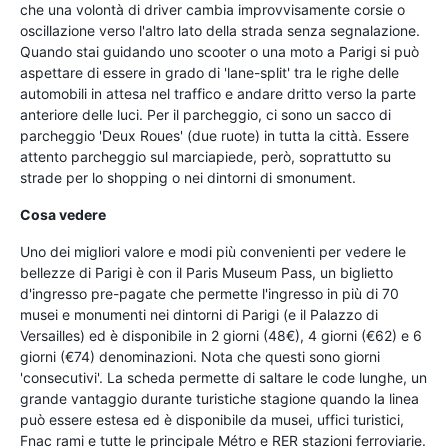
che una volontà di driver cambia improvvisamente corsie o
oscillazione verso l'altro lato della strada senza segnalazione.
Quando stai guidando uno scooter o una moto a Parigi si può
aspettare di essere in grado di 'lane-split' tra le righe delle
automobili in attesa nel traffico e andare dritto verso la parte
anteriore delle luci. Per il parcheggio, ci sono un sacco di
parcheggio 'Deux Roues' (due ruote) in tutta la città. Essere
attento parcheggio sul marciapiede, però, soprattutto su
strade per lo shopping o nei dintorni di smonument.
Cosa vedere
Uno dei migliori valore e modi più convenienti per vedere le
bellezze di Parigi è con il Paris Museum Pass, un biglietto
d'ingresso pre-pagate che permette l'ingresso in più di 70
musei e monumenti nei dintorni di Parigi (e il Palazzo di
Versailles) ed è disponibile in 2 giorni (48€), 4 giorni (€62) e 6
giorni (€74) denominazioni. Nota che questi sono giorni
'consecutivi'. La scheda permette di saltare le code lunghe, un
grande vantaggio durante turistiche stagione quando la linea
può essere estesa ed è disponibile da musei, uffici turistici,
Fnac rami e tutte le principale Métro e RER stazioni ferroviarie.