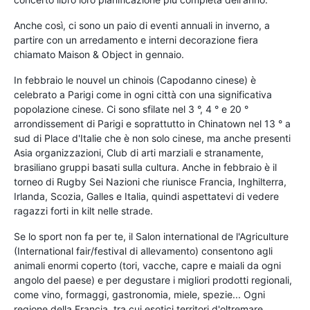
Anche così, ci sono un paio di eventi annuali in inverno, a
partire con un arredamento e interni decorazione fiera
chiamato Maison & Object in gennaio.
In febbraio le nouvel un chinois (Capodanno cinese) è
celebrato a Parigi come in ogni città con una significativa
popolazione cinese. Ci sono sfilate nel 3 °, 4 ° e 20 °
arrondissement di Parigi e soprattutto in Chinatown nel 13 ° a
sud di Place d'Italie che è non solo cinese, ma anche presenti
Asia organizzazioni, Club di arti marziali e stranamente,
brasiliano gruppi basati sulla cultura. Anche in febbraio è il
torneo di Rugby Sei Nazioni che riunisce Francia, Inghilterra,
Irlanda, Scozia, Galles e Italia, quindi aspettatevi di vedere
ragazzi forti in kilt nelle strade.
Se lo sport non fa per te, il Salon international de l'Agriculture
(International fair/festival di allevamento) consentono agli
animali enormi coperto (tori, vacche, capre e maiali da ogni
angolo del paese) e per degustare i migliori prodotti regionali,
come vino, formaggi, gastronomia, miele, spezie... Ogni
regione della Francia, tra cui esotici territori d'oltremare,