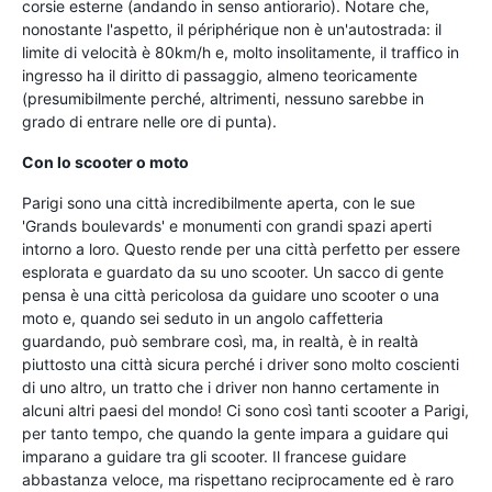
corsie esterne (andando in senso antiorario). Notare che,
nonostante l'aspetto, il périphérique non è un'autostrada: il
limite di velocità è 80km/h e, molto insolitamente, il traffico in
ingresso ha il diritto di passaggio, almeno teoricamente
(presumibilmente perché, altrimenti, nessuno sarebbe in
grado di entrare nelle ore di punta).
Con lo scooter o moto
Parigi sono una città incredibilmente aperta, con le sue
'Grands boulevards' e monumenti con grandi spazi aperti
intorno a loro. Questo rende per una città perfetto per essere
esplorata e guardato da su uno scooter. Un sacco di gente
pensa è una città pericolosa da guidare uno scooter o una
moto e, quando sei seduto in un angolo caffetteria
guardando, può sembrare così, ma, in realtà, è in realtà
piuttosto una città sicura perché i driver sono molto coscienti
di uno altro, un tratto che i driver non hanno certamente in
alcuni altri paesi del mondo! Ci sono così tanti scooter a Parigi,
per tanto tempo, che quando la gente impara a guidare qui
imparano a guidare tra gli scooter. Il francese guidare
abbastanza veloce, ma rispettano reciprocamente ed è raro