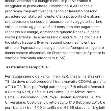
docce. Accesso alla lounge è incluso per Air France e
viaggiatori di prima classe. I membri della Air France e
programmi frequent flyer che hanno collaborato possono
accedere con stato sufficiente. C'è la possibilità che alcuni
salotti possono concedere l'accesso per i viaggiatori sui loro
voli a un costo aggiuntivo. Se si considera che pagare per
l'accesso alla lounge, domandare quando il check-in per la
vostra partenza. Se è necessario disporre di una doccia e il
tuo status frequent flyer (e fascino) sono insufficienti per
ottenere l'ingresso a un lounge, hotel dell'aeroporto in genere
hanno camere disponibili. (lo Sheraton in terminale 2 presso la
stazione ferroviaria addebitato €155).
Trasferimenti aeroportuali
Per raggiungere o da Parigi, i treni RER, linea B, ha stazioni in
T3 (da dove si può prendere il treno-navetta CDGVAL gratuito
a T1) e T2. Treni per Parigi partono ogni 7-8 minuti e fermarsi
a Gare du Nord, Châtelet-Les Halles, Saint-Michel Notre-
Dame, Lussemburgo, Port-Royal, Denfert-Rochereau e Cité
Universitaire. Costo del biglietto adulto €10 (febbraio 2015), e
per i bambini tra i 4-10 la tariffa è di €6,65 ciascuno; i biglietti