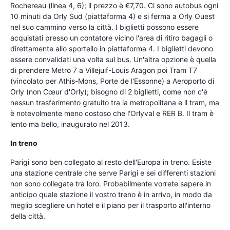
Rochereau (linea 4, 6); il prezzo è €7,70. Ci sono autobus ogni
10 minuti da Orly Sud (piattaforma 4) e si ferma a Orly Ouest
nel suo cammino verso la città. I biglietti possono essere
acquistati presso un contatore vicino l'area di ritiro bagagli o
direttamente allo sportello in piattaforma 4. I biglietti devono
essere convalidati una volta sul bus. Un'altra opzione è quella
di prendere Metro 7 a Villejuif-Louis Aragon poi Tram T7
(vincolato per Athis-Mons, Porte de l'Essonne) a Aeroporto di
Orly (non Cœur d'Orly); bisogno di 2 biglietti, come non c'è
nessun trasferimento gratuito tra la metropolitana e il tram, ma
è notevolmente meno costoso che l'Orlyval e RER B. Il tram è
lento ma bello, inaugurato nel 2013.
In treno
Parigi sono ben collegato al resto dell'Europa in treno. Esiste
una stazione centrale che serve Parigi e sei differenti stazioni
non sono collegate tra loro. Probabilmente vorrete sapere in
anticipo quale stazione il vostro treno è in arrivo, in modo da
meglio scegliere un hotel e il piano per il trasporto all'interno
della città.