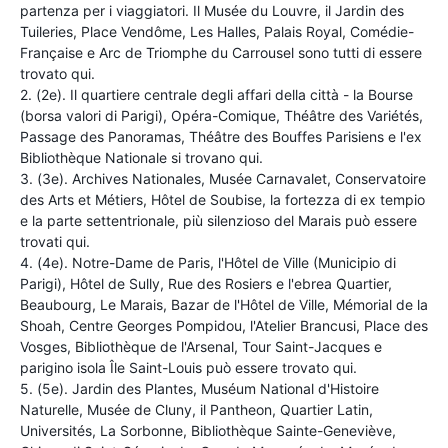
partenza per i viaggiatori. Il Musée du Louvre, il Jardin des
Tuileries, Place Vendôme, Les Halles, Palais Royal, Comédie-
Française e Arc de Triomphe du Carrousel sono tutti di essere
trovato qui.
2. (2e). Il quartiere centrale degli affari della città - la Bourse
(borsa valori di Parigi), Opéra-Comique, Théâtre des Variétés,
Passage des Panoramas, Théâtre des Bouffes Parisiens e l'ex
Bibliothèque Nationale si trovano qui.
3. (3e). Archives Nationales, Musée Carnavalet, Conservatoire
des Arts et Métiers, Hôtel de Soubise, la fortezza di ex tempio
e la parte settentrionale, più silenzioso del Marais può essere
trovati qui.
4. (4e). Notre-Dame de Paris, l'Hôtel de Ville (Municipio di
Parigi), Hôtel de Sully, Rue des Rosiers e l'ebrea Quartier,
Beaubourg, Le Marais, Bazar de l'Hôtel de Ville, Mémorial de la
Shoah, Centre Georges Pompidou, l'Atelier Brancusi, Place des
Vosges, Bibliothèque de l'Arsenal, Tour Saint-Jacques e
parigino isola Île Saint-Louis può essere trovato qui.
5. (5e). Jardin des Plantes, Muséum National d'Histoire
Naturelle, Musée de Cluny, il Pantheon, Quartier Latin,
Universités, La Sorbonne, Bibliothèque Sainte-Geneviève,