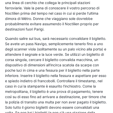
una linea di cerchio che collega le principali stazioni
ferroviarie. Vale la pena di conoscere il vostro percorso di
Noctilien prima del tempo nel caso in cui si perde l'ultima
dimora di Métro. Donne che viaggiano sole dovrebbe
probabilmente evitare assumendo il Noctilien proprio per
destinazioni fuori Parigi.
Quando salire sul bus, sarà necessario convalidare il biglietto.
Se avete un pass Navigo, semplicemente tenerlo fino a uno
degli scanner viola (solitamente su un palo vicino alla porta) e
attendere il segnale e la luce verde. Se utilizzi un biglietto di
corsa singola, cercare il biglietto convalida macchina, un
dispositivo di dimensioni all'incirca scatola da scarpe con
poche luci in cima e una fessura per il biglietto nella parte
inferiore. Inserire il biglietto nella fessura e aspettare per esso
e spiedo indietro di francobolli. Controllare il timestamp, nel
caso in cui la stampante è esaurito l'inchiostro. Come la
metropolitana, il biglietto è una prova di pagamento, tenere
così su di esso fino ad arrivare a destinazione, per timore che
la polizia di transito una multa per non aver pagato il biglietto.
Solo tutto il giorno biglietti devono essere convalidati una
volta. Se non hai i biglietti (e non c'è una stazione della