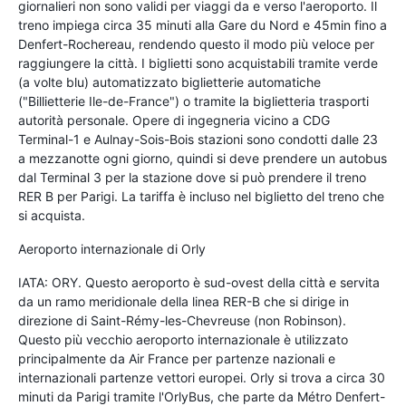
giornalieri non sono validi per viaggi da e verso l'aeroporto. Il
treno impiega circa 35 minuti alla Gare du Nord e 45min fino a
Denfert-Rochereau, rendendo questo il modo più veloce per
raggiungere la città. I biglietti sono acquistabili tramite verde
(a volte blu) automatizzato biglietterie automatiche
("Billietterie Ile-de-France") o tramite la biglietteria trasporti
autorità personale. Opere di ingegneria vicino a CDG
Terminal-1 e Aulnay-Sois-Bois stazioni sono condotti dalle 23
a mezzanotte ogni giorno, quindi si deve prendere un autobus
dal Terminal 3 per la stazione dove si può prendere il treno
RER B per Parigi. La tariffa è incluso nel biglietto del treno che
si acquista.
Aeroporto internazionale di Orly
IATA: ORY. Questo aeroporto è sud-ovest della città e servita
da un ramo meridionale della linea RER-B che si dirige in
direzione di Saint-Rémy-les-Chevreuse (non Robinson).
Questo più vecchio aeroporto internazionale è utilizzato
principalmente da Air France per partenze nazionali e
internazionali partenze vettori europei. Orly si trova a circa 30
minuti da Parigi tramite l'OrlyBus, che parte da Métro Denfert-