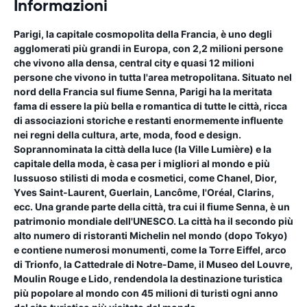
Informazioni
Parigi
, la capitale cosmopolita della Francia, è uno degli
agglomerati più grandi in Europa, con 2,2 milioni persone
che vivono alla densa, central city e quasi 12 milioni
persone che vivono in tutta l'area metropolitana. Situato nel
nord della Francia sul fiume Senna, Parigi ha la meritata
fama di essere la più bella e romantica di tutte le città, ricca
di associazioni storiche e restanti enormemente influente
nei regni della cultura, arte, moda, food e design.
Soprannominata la città della luce (la Ville Lumière) e la
capitale della moda, è casa per i migliori al mondo e più
lussuoso stilisti di moda e cosmetici, come Chanel, Dior,
Yves Saint-Laurent, Guerlain, Lancôme, l'Oréal, Clarins,
ecc. Una grande parte della città, tra cui il fiume Senna, è un
patrimonio mondiale dell'UNESCO. La città ha il secondo più
alto numero di ristoranti Michelin nel mondo (dopo Tokyo)
e contiene numerosi monumenti, come la Torre Eiffel, arco
di Trionfo, la Cattedrale di Notre-Dame, il Museo del Louvre,
Moulin Rouge e Lido, rendendola la destinazione turistica
più popolare al mondo con 45 milioni di turisti ogni anno