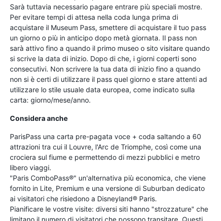
Sarà tuttavia necessario pagare entrare più speciali mostre.
Per evitare tempi di attesa nella coda lunga prima di
acquistare il Museum Pass, smettere di acquistare il tuo pass
un giorno o più in anticipo dopo metà giornata. Il pass non
sarà attivo fino a quando il primo museo o sito visitare quando
si scrive la data di inizio. Dopo di che, i giorni coperti sono
consecutivi. Non scrivere la tua data di inizio fino a quando
non si è certi di utilizzare il pass quel giorno e stare attenti ad
utilizzare lo stile usuale data europea, come indicato sulla
carta: giorno/mese/anno.
Considera anche
ParisPass una carta pre-pagata voce + coda saltando a 60
attrazioni tra cui il Louvre, l'Arc de Triomphe, così come una
crociera sul fiume e permettendo di mezzi pubblici e metro
libero viaggi.
"Paris ComboPass®" un'alternativa più economica, che viene
fornito in Lite, Premium e una versione di Suburban dedicato
ai visitatori che risiedono a Disneyland® Paris.
Pianificare le vostre visite: diversi siti hanno "strozzature" che
limitano il numero di visitatori che possono transitare. Questi