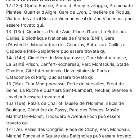
12 (12e). Opéra Bastille, Parco di Bercy e villaggio, Promenade
Plantée, Quartier d'Aligre, Gare de Lyon, Cimetière de Picpus,
Viaduc des arts il Bois de Vincennes e il de Zoo Vincennes può
essere trovato qui.
13. (13e). Quartier la Petite Asie, Place d'Italie, La Butte aux
Cailles, Bibliothèque Nationale de France (BNF), Gare
d'Austerlitz, Manufacture des Gobelins, Butte-aux-Cailles e
Ospedale Pitié-Salpêtrière può essere trovata qui.
14a (14e). Cimetière du Montparnasse, Gare Montparnasse,
La Santé Prison, Denfert-Rochereau, Parc Montsouris, Stade
Charléty, Cité Internationale Universitaire de Paris e
Catacombe di Parigi può essere trovato qui.
15 (15e). Tour Montparnasse, Porte de Versailles, Front de
Seine, La Ruche e quartiers Saint-Lambert, Necker, Grenelle e
Javel può essere trovato qui.
16a (16e). Palais de Chaillot, Musée de l'Homme, il Bois de
Boulogne, Cimetière de Passy, Parc des Princes, Musée
Marmottan-Monet, Trocadéro e Avenue Foch può essere
trovato qui.
17 (17e). Palais des Congrès, Place de Clichy, Parc Monceau,
Marché Poncelet e Square des Batignolles può essere trovato