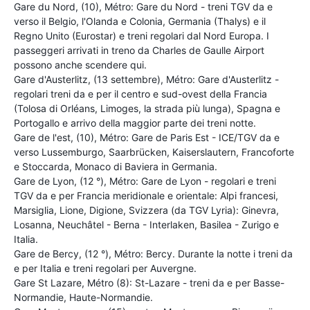
Gare du Nord, (10), Métro: Gare du Nord - treni TGV da e
verso il Belgio, l'Olanda e Colonia, Germania (Thalys) e il
Regno Unito (Eurostar) e treni regolari dal Nord Europa. I
passeggeri arrivati in treno da Charles de Gaulle Airport
possono anche scendere qui.
Gare d'Austerlitz, (13 settembre), Métro: Gare d'Austerlitz -
regolari treni da e per il centro e sud-ovest della Francia
(Tolosa di Orléans, Limoges, la strada più lunga), Spagna e
Portogallo e arrivo della maggior parte dei treni notte.
Gare de l'est, (10), Métro: Gare de Paris Est - ICE/TGV da e
verso Lussemburgo, Saarbrücken, Kaiserslautern, Francoforte
e Stoccarda, Monaco di Baviera in Germania.
Gare de Lyon, (12 °), Métro: Gare de Lyon - regolari e treni
TGV da e per Francia meridionale e orientale: Alpi francesi,
Marsiglia, Lione, Digione, Svizzera (da TGV Lyria): Ginevra,
Losanna, Neuchâtel - Berna - Interlaken, Basilea - Zurigo e
Italia.
Gare de Bercy, (12 °), Métro: Bercy. Durante la notte i treni da
e per Italia e treni regolari per Auvergne.
Gare St Lazare, Métro (8): St-Lazare - treni da e per Basse-
Normandie, Haute-Normandie.