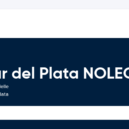
ar del Plata NOL
elle
lata