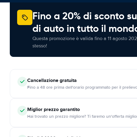
Fino a 20% di sconto su
di auto in tutto il mond
Questa promozione è valida fino a 11 agosto 202
stesso!
Cancellazione
gratuita
Fino a 48 ore prima dell'orario programmato per il preliev
Miglior prezzo garantito
Hai trovato un prezzo migliore? Ti faremo un'offerta miglio