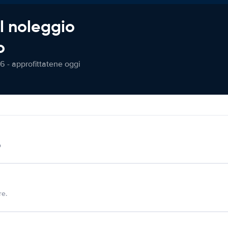
l noleggio
o
6 - approfittatene oggi
o
re.