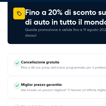
Fino a 20% di sconto su
di auto in tutto il mond
Questa promozione è valida fino a 11 agosto 202
stesso!
Cancellazione
gratuita
Fino a 48 ore prima dell'orario programmato per il preliev
Miglior prezzo garantito
Hai trovato un prezzo migliore? Ti faremo un'offerta miglio