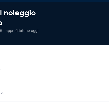
l noleggio
o
6 - approfittatene oggi
o
re.