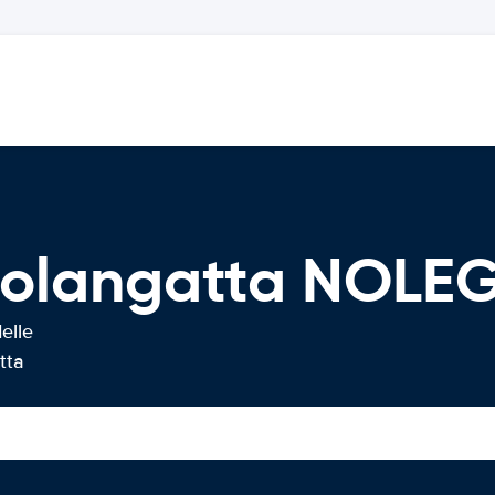
Coolangatta NOL
elle
tta