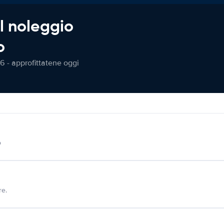
l noleggio
o
6 - approfittatene oggi
o
re.