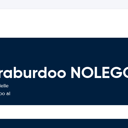
Paraburdoo NOLE
elle
oo al