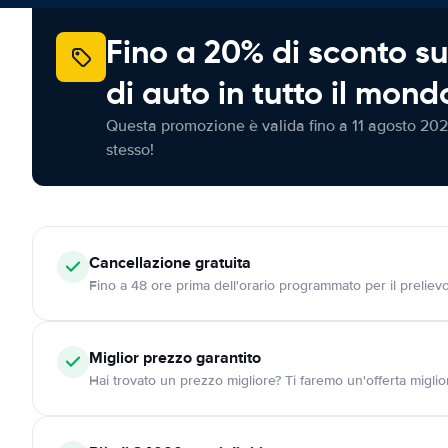
Fino a 20% di sconto su
di auto in tutto il mond
Questa promozione è valida fino a 11 agosto 202
stesso!
Cancellazione
gratuita
Fino a 48 ore prima dell'orario programmato per il preliev
Miglior prezzo garantito
Hai trovato un prezzo migliore? Ti faremo un'offerta miglio