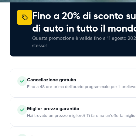
Fino a 20% di sconto su
di auto in tutto il mond
Questa promozione è valida fino a 11 agosto 202
stesso!
Cancellazione
gratuita
Fino a 48 ore prima dell'orario programmato per il preliev
Miglior prezzo garantito
Hai trovato un prezzo migliore? Ti faremo un'offerta miglio