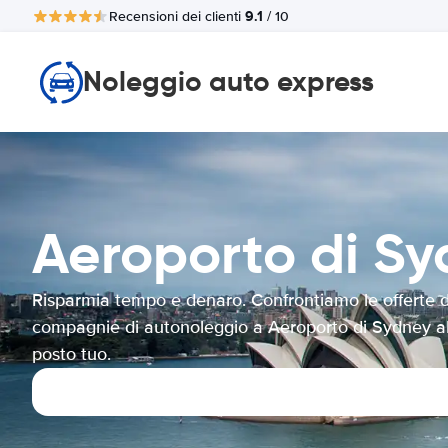
9.1
Recensioni dei clienti
/ 10
Noleggio auto express
Aeroporto di 
Risparmia tempo e denaro. Confrontiamo le offerte d
compagnie di autonoleggio a Aeroporto di Sydney a
posto tuo.