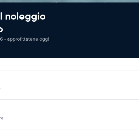
l noleggio
o
6 - approfittatene oggi
o
re.