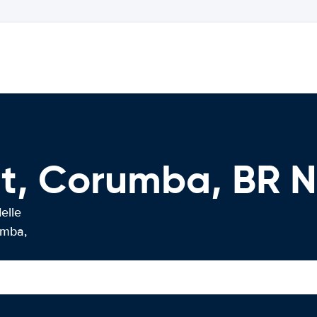
rt, Corumba, BR
elle
umba,