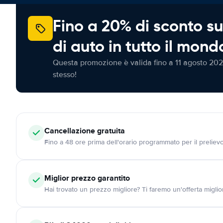
Fino a 20% di sconto su
di auto in tutto il mond
Questa promozione è valida fino a 11 agosto 202
stesso!
Cancellazione
gratuita
Fino a 48 ore prima dell'orario programmato per il preliev
Miglior prezzo garantito
Hai trovato un prezzo migliore? Ti faremo un'offerta miglio