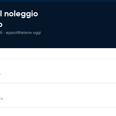
l noleggio
o
6 - approfittatene oggi
o
re.