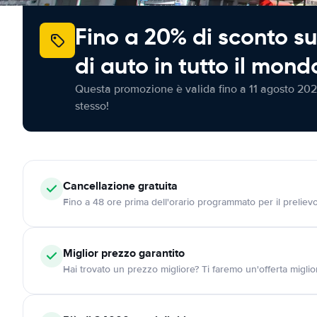
Fino a 20% di sconto su
di auto in tutto il mond
Questa promozione è valida fino a 11 agosto 202
stesso!
Cancellazione
gratuita
Fino a 48 ore prima dell'orario programmato per il preliev
Miglior prezzo garantito
Hai trovato un prezzo migliore? Ti faremo un'offerta miglio