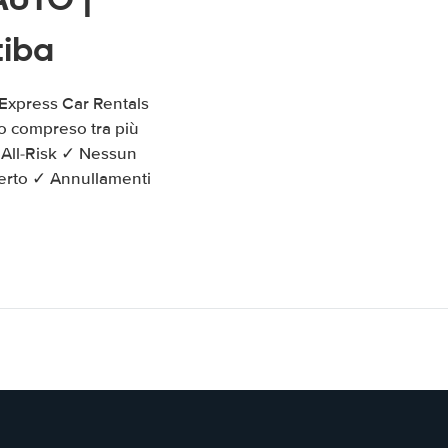
tiba
Express Car Rentals
to compreso tra più
 All-Risk ✓ Nessun
perto ✓ Annullamenti