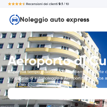
9.1
Recensioni dei clienti
/ 10
Noleggio auto express
Aeroporto di C
Risparmia tempo e denaro. Confrontiamo le offerte d
compagnie di autonoleggio a Aeroporto di Curitiba a
posto tuo.