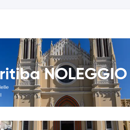
uritiba NOLEGGI
elle
l