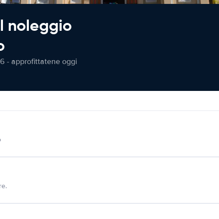
l noleggio
o
6 - approfittatene oggi
o
re.