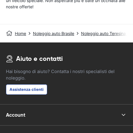
un veicolo speciale. Non aspettate più e date un occhiata alle
nostre offerte!
Home
Noleggio auto Brasile
Noleggio auto Teresina - C
Aiuto e contatti
Hai bisogno di aiuto? Contatta i nostri specialisti del
noleggio.
Assistenza clienti
Account