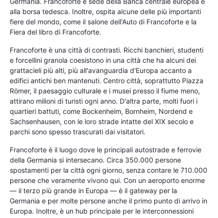
Germania. Francoforte è sede della Banca centrale europea e
alla borsa tedesca. Inoltre, ospita alcune delle più importanti
fiere del mondo, come il salone dell'Auto di Francoforte e la
Fiera del libro di Francoforte.
Francoforte è una città di contrasti. Ricchi banchieri, studenti
e forcellini granola coesistono in una città che ha alcuni dei
grattacieli più alti, più all'avanguardia d'Europa accanto a
edifici antichi ben mantenuti. Centro città, soprattutto Piazza
Römer, il paesaggio culturale e i musei presso il fiume meno,
attirano milioni di turisti ogni anno. D'altra parte, molti fuori i
quartieri battuti, come Bockenheim, Bornheim, Nordend e
Sachsenhausen, con le loro strade intatte del XIX secolo e
parchi sono spesso trascurati dai visitatori.
Francoforte è il luogo dove le principali autostrade e ferrovie
della Germania si intersecano. Circa 350.000 persone
spostamenti per la città ogni giorno, senza contare le 710.000
persone che veramente vivono qui. Con un aeroporto enorme
— il terzo più grande in Europa — è il gateway per la
Germania e per molte persone anche il primo punto di arrivo in
Europa. Inoltre, è un hub principale per le interconnessioni