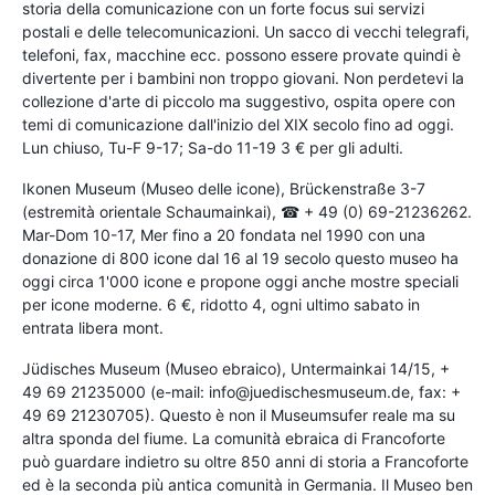
storia della comunicazione con un forte focus sui servizi
postali e delle telecomunicazioni. Un sacco di vecchi telegrafi,
telefoni, fax, macchine ecc. possono essere provate quindi è
divertente per i bambini non troppo giovani. Non perdetevi la
collezione d'arte di piccolo ma suggestivo, ospita opere con
temi di comunicazione dall'inizio del XIX secolo fino ad oggi.
Lun chiuso, Tu-F 9-17; Sa-do 11-19 3 € per gli adulti.
Ikonen Museum (Museo delle icone), Brückenstraße 3-7
(estremità orientale Schaumainkai), ☎ + 49 (0) 69-21236262.
Mar-Dom 10-17, Mer fino a 20 fondata nel 1990 con una
donazione di 800 icone dal 16 al 19 secolo questo museo ha
oggi circa 1'000 icone e propone oggi anche mostre speciali
per icone moderne. 6 €, ridotto 4, ogni ultimo sabato in
entrata libera mont.
Jüdisches Museum (Museo ebraico), Untermainkai 14/15, +
49 69 21235000 (e-mail: info@juedischesmuseum.de, fax: +
49 69 21230705). Questo è non il Museumsufer reale ma su
altra sponda del fiume. La comunità ebraica di Francoforte
può guardare indietro su oltre 850 anni di storia a Francoforte
ed è la seconda più antica comunità in Germania. Il Museo ben