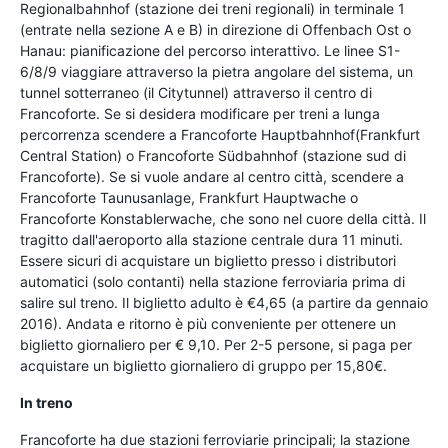
Regionalbahnhof (stazione dei treni regionali) in terminale 1
(entrate nella sezione A e B) in direzione di Offenbach Ost o
Hanau: pianificazione del percorso interattivo. Le linee S1-
6/8/9 viaggiare attraverso la pietra angolare del sistema, un
tunnel sotterraneo (il Citytunnel) attraverso il centro di
Francoforte. Se si desidera modificare per treni a lunga
percorrenza scendere a Francoforte Hauptbahnhof(Frankfurt
Central Station) o Francoforte Südbahnhof (stazione sud di
Francoforte). Se si vuole andare al centro città, scendere a
Francoforte Taunusanlage, Frankfurt Hauptwache o
Francoforte Konstablerwache, che sono nel cuore della città. Il
tragitto dall'aeroporto alla stazione centrale dura 11 minuti.
Essere sicuri di acquistare un biglietto presso i distributori
automatici (solo contanti) nella stazione ferroviaria prima di
salire sul treno. Il biglietto adulto è €4,65 (a partire da gennaio
2016). Andata e ritorno è più conveniente per ottenere un
biglietto giornaliero per € 9,10. Per 2-5 persone, si paga per
acquistare un biglietto giornaliero di gruppo per 15,80€.
In treno
Francoforte ha due stazioni ferroviarie principali; la stazione