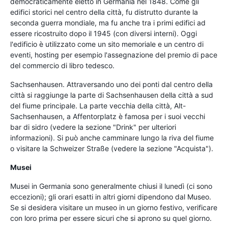
democraticamente eletto in Germania nel 1848. Come gli
edifici storici nel centro della città, fu distrutto durante la
seconda guerra mondiale, ma fu anche tra i primi edifici ad
essere ricostruito dopo il 1945 (con diversi interni). Oggi
l'edificio è utilizzato come un sito memoriale e un centro di
eventi, hosting per esempio l'assegnazione del premio di pace
del commercio di libro tedesco.
Sachsenhausen. Attraversando uno dei ponti dal centro della
città si raggiunge la parte di Sachsenhausen della città a sud
del fiume principale. La parte vecchia della città, Alt-
Sachsenhausen, a Affentorplatz è famosa per i suoi vecchi
bar di sidro (vedere la sezione "Drink" per ulteriori
informazioni). Si può anche camminare lungo la riva del fiume
o visitare la Schweizer Straße (vedere la sezione "Acquista").
Musei
Musei in Germania sono generalmente chiusi il lunedì (ci sono
eccezioni); gli orari esatti in altri giorni dipendono dal Museo.
Se si desidera visitare un museo in un giorno festivo, verificare
con loro prima per essere sicuri che si aprono su quel giorno.