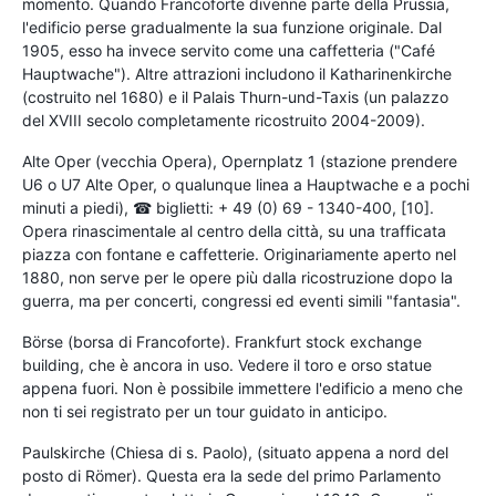
momento. Quando Francoforte divenne parte della Prussia,
l'edificio perse gradualmente la sua funzione originale. Dal
1905, esso ha invece servito come una caffetteria ("Café
Hauptwache"). Altre attrazioni includono il Katharinenkirche
(costruito nel 1680) e il Palais Thurn-und-Taxis (un palazzo
del XVIII secolo completamente ricostruito 2004-2009).
Alte Oper (vecchia Opera), Opernplatz 1 (stazione prendere
U6 o U7 Alte Oper, o qualunque linea a Hauptwache e a pochi
minuti a piedi), ☎ biglietti: + 49 (0) 69 - 1340-400, [10].
Opera rinascimentale al centro della città, su una trafficata
piazza con fontane e caffetterie. Originariamente aperto nel
1880, non serve per le opere più dalla ricostruzione dopo la
guerra, ma per concerti, congressi ed eventi simili "fantasia".
Börse (borsa di Francoforte). Frankfurt stock exchange
building, che è ancora in uso. Vedere il toro e orso statue
appena fuori. Non è possibile immettere l'edificio a meno che
non ti sei registrato per un tour guidato in anticipo.
Paulskirche (Chiesa di s. Paolo), (situato appena a nord del
posto di Römer). Questa era la sede del primo Parlamento