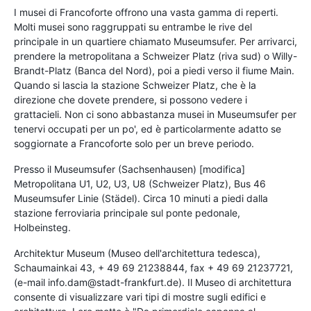
I musei di Francoforte offrono una vasta gamma di reperti.
Molti musei sono raggruppati su entrambe le rive del
principale in un quartiere chiamato Museumsufer. Per arrivarci,
prendere la metropolitana a Schweizer Platz (riva sud) o Willy-
Brandt-Platz (Banca del Nord), poi a piedi verso il fiume Main.
Quando si lascia la stazione Schweizer Platz, che è la
direzione che dovete prendere, si possono vedere i
grattacieli. Non ci sono abbastanza musei in Museumsufer per
tenervi occupati per un po', ed è particolarmente adatto se
soggiornate a Francoforte solo per un breve periodo.
Presso il Museumsufer (Sachsenhausen) [modifica]
Metropolitana U1, U2, U3, U8 (Schweizer Platz), Bus 46
Museumsufer Linie (Städel). Circa 10 minuti a piedi dalla
stazione ferroviaria principale sul ponte pedonale,
Holbeinsteg.
Architektur Museum (Museo dell'architettura tedesca),
Schaumainkai 43, + 49 69 21238844, fax + 49 69 21237721,
(e-mail info.dam@stadt-frankfurt.de). Il Museo di architettura
consente di visualizzare vari tipi di mostre sugli edifici e