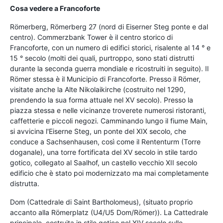
Cosa vedere a Francoforte
Römerberg, Römerberg 27 (nord di Eiserner Steg ponte e dal
centro). Commerzbank Tower è il centro storico di
Francoforte, con un numero di edifici storici, risalente al 14 ° e
15 ° secolo (molti dei quali, purtroppo, sono stati distrutti
durante la seconda guerra mondiale e ricostruiti in seguito). Il
Römer stessa è il Municipio di Francoforte. Presso il Römer,
visitate anche la Alte Nikolaikirche (costruito nel 1290,
prendendo la sua forma attuale nel XV secolo). Presso la
piazza stessa e nelle vicinanze troverete numerosi ristoranti,
caffetterie e piccoli negozi. Camminando lungo il fiume Main,
si avvicina l'Eiserne Steg, un ponte del XIX secolo, che
conduce a Sachsenhausen, così come il Rententurm (Torre
doganale), una torre fortificata del XV secolo in stile tardo
gotico, collegato al Saalhof, un castello vecchio XII secolo
edificio che è stato poi modernizzato ma mai completamente
distrutta.
Dom (Cattedrale di Saint Bartholomeus), (situato proprio
accanto alla Römerplatz (U4/U5 Dom/Römer)). La Cattedrale
principale, costruita in stile gotico nel XIV secolo sulle