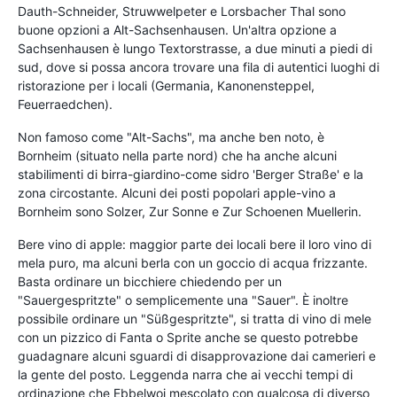
Dauth-Schneider, Struwwelpeter e Lorsbacher Thal sono
buone opzioni a Alt-Sachsenhausen. Un'altra opzione a
Sachsenhausen è lungo Textorstrasse, a due minuti a piedi di
sud, dove si possa ancora trovare una fila di autentici luoghi di
ristorazione per i locali (Germania, Kanonensteppel,
Feuerraedchen).
Non famoso come "Alt-Sachs", ma anche ben noto, è
Bornheim (situato nella parte nord) che ha anche alcuni
stabilimenti di birra-giardino-come sidro 'Berger Straße' e la
zona circostante. Alcuni dei posti popolari apple-vino a
Bornheim sono Solzer, Zur Sonne e Zur Schoenen Muellerin.
Bere vino di apple: maggior parte dei locali bere il loro vino di
mela puro, ma alcuni berla con un goccio di acqua frizzante.
Basta ordinare un bicchiere chiedendo per un
"Sauergespritzte" o semplicemente una "Sauer". È inoltre
possibile ordinare un "Süßgespritzte", si tratta di vino di mele
con un pizzico di Fanta o Sprite anche se questo potrebbe
guadagnare alcuni sguardi di disapprovazione dai camerieri e
la gente del posto. Leggenda narra che ai vecchi tempi di
ordinazione che Ebbelwoi mescolato con qualcosa di diverso