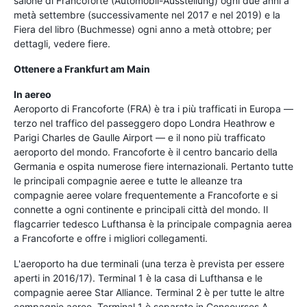
salone di Francoforte (Automobil-Ausstellung) ogni due anni a
metà settembre (successivamente nel 2017 e nel 2019) e la
Fiera del libro (Buchmesse) ogni anno a metà ottobre; per
dettagli, vedere fiere.
Ottenere a Frankfurt am Main
In aereo
Aeroporto di Francoforte (FRA) è tra i più trafficati in Europa —
terzo nel traffico del passeggero dopo Londra Heathrow e
Parigi Charles de Gaulle Airport — e il nono più trafficato
aeroporto del mondo. Francoforte è il centro bancario della
Germania e ospita numerose fiere internazionali. Pertanto tutte
le principali compagnie aeree e tutte le alleanze tra
compagnie aeree volare frequentemente a Francoforte e si
connette a ogni continente e principali città del mondo. Il
flagcarrier tedesco Lufthansa è la principale compagnia aerea
a Francoforte e offre i migliori collegamenti.
L'aeroporto ha due terminali (una terza è prevista per essere
aperti in 2016/17). Terminal 1 è la casa di Lufthansa e le
compagnie aeree Star Alliance. Terminal 2 è per tutte le altre
compagnie aeree. Terminal 1 è separato in Concourses A