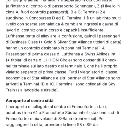
(all'interno di controllo di passaporto Schengen), Z (il livello in
cima A, fuori controllo passaporti), B e C; Terminal 2 è
suddiviso in Concourses D ed E. Terminal 1 è un labirinto multi
livello con scarsa segnaletica & cambiare ingressi a causa di
lavori di costruzione in corso e capacità insufficiente.
Lufthansa tenta di alleviare la confusione, quindi i passeggeri
di Business Class (+ Gold & Silver Star Alliance titolari di carta)
hanno un controllo designato in zona nel Terminal 1 A.
Passeggeri di prima classe di Lufthansa e Swiss Airlines Int ' l
(+ titolari di carta di LH HON Circle) sono consentiti il check-
nel terminale sul lato destro del terminale 1, che ha il proprio
vialetto separato di prima classe. Tutti i viaggiatori di classe
economica di Star Alliance e altri partner di Star Alliance sono
arrivati a Terminal 1B e 1C. I terminali sono collegati da Sky
Train (sia landside e airside).
Aeroporto al centro città
L'aeroporto è collegato al centro di Francoforte in taxi,
autobus (linea 61 a Francoforte Südbahnhof (stazione sud di
Francoforte) e più veloce di S-Bahn (treni veloci). Per
raggiungere la città, prendere le linee S8 o S9 da