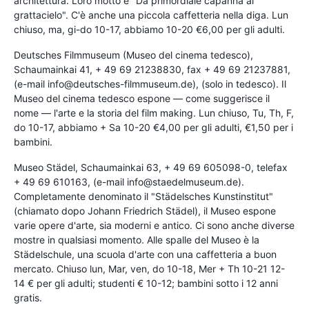
architettura. Loro motto è "Da primordiale capanna al
grattacielo". C'è anche una piccola caffetteria nella diga. Lun
chiuso, ma, gi-do 10-17, abbiamo 10-20 €6,00 per gli adulti.
Deutsches Filmmuseum (Museo del cinema tedesco),
Schaumainkai 41, + 49 69 21238830, fax + 49 69 21237881,
(e-mail info@deutsches-filmmuseum.de), (solo in tedesco). Il
Museo del cinema tedesco espone — come suggerisce il
nome — l'arte e la storia del film making. Lun chiuso, Tu, Th, F,
do 10-17, abbiamo + Sa 10-20 €4,00 per gli adulti, €1,50 per i
bambini.
Museo Städel, Schaumainkai 63, + 49 69 605098-0, telefax
+ 49 69 610163, (e-mail info@staedelmuseum.de).
Completamente denominato il "Städelsches Kunstinstitut"
(chiamato dopo Johann Friedrich Städel), il Museo espone
varie opere d'arte, sia moderni e antico. Ci sono anche diverse
mostre in qualsiasi momento. Alle spalle del Museo è la
Städelschule, una scuola d'arte con una caffetteria a buon
mercato. Chiuso lun, Mar, ven, do 10-18, Mer + Th 10-21 12-
14 € per gli adulti; studenti € 10-12; bambini sotto i 12 anni
gratis.