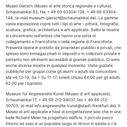
Museo Giersch (Museo di arte storica regionale e cultura),
Schaumainkai 83, fax + 49 69 63304-128, + 49 69 63304-
144, (e-mail museum-giersch@schaumainkai.de). La gamma
vasta esposizione copre tutti i tipi di arte – pittura, fotografia,
scultura, grafica, architettura e arti applicate. Solito le mostre
si concentrano sull'artista che hanno una sorta di
collegamento a Francoforte o nella regione di Francoforte.
Presenta opere in prestito da proprietari pubblici e privati, che
spesso sono immagazzinati in depositi o in collezioni private e
pertanto non altrimenti accessibili al grande pubblico. Ci sono
anche diverse mostre in qualsiasi momento. Visite guidate
pubbliche per gruppi come gli alunni o adulti da concordare.
Ma-ve 12-19, Sa + Su 11-17, lunedì chiuso €4,00 per gli adulti,
€2,00 per i bambini.
Museum für Angewandte Kunst (Museo di arti applicate),
Schaumainkai 17, + 49 69 212-34037, fax + 49 69 212-
30703, (e-mail info.angewandte-kunst@stadt-frankfurt.de). Il
Museo di arti applicate e host di progettazione solo che in una
bella Richard Meier ha progettato edificio. Il piccolo parco
intorno ad esso è un popolare luogo di ritrovo in estate e c'è