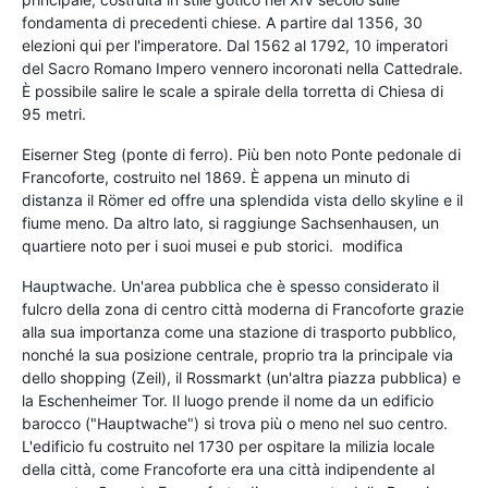
fondamenta di precedenti chiese. A partire dal 1356, 30
elezioni qui per l'imperatore. Dal 1562 al 1792, 10 imperatori
del Sacro Romano Impero vennero incoronati nella Cattedrale.
È possibile salire le scale a spirale della torretta di Chiesa di
95 metri.
Eiserner Steg (ponte di ferro). Più ben noto Ponte pedonale di
Francoforte, costruito nel 1869. È appena un minuto di
distanza il Römer ed offre una splendida vista dello skyline e il
fiume meno. Da altro lato, si raggiunge Sachsenhausen, un
quartiere noto per i suoi musei e pub storici. modifica
Hauptwache. Un'area pubblica che è spesso considerato il
fulcro della zona di centro città moderna di Francoforte grazie
alla sua importanza come una stazione di trasporto pubblico,
nonché la sua posizione centrale, proprio tra la principale via
dello shopping (Zeil), il Rossmarkt (un'altra piazza pubblica) e
la Eschenheimer Tor. Il luogo prende il nome da un edificio
barocco ("Hauptwache") si trova più o meno nel suo centro.
L'edificio fu costruito nel 1730 per ospitare la milizia locale
della città, come Francoforte era una città indipendente al