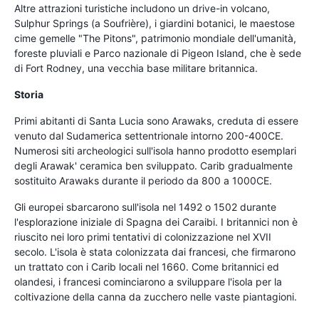
Altre attrazioni turistiche includono un drive-in volcano,
Sulphur Springs (a Soufrière), i giardini botanici, le maestose
cime gemelle "The Pitons", patrimonio mondiale dell'umanità,
foreste pluviali e Parco nazionale di Pigeon Island, che è sede
di Fort Rodney, una vecchia base militare britannica.
Storia
Primi abitanti di Santa Lucia sono Arawaks, creduta di essere
venuto dal Sudamerica settentrionale intorno 200-400CE.
Numerosi siti archeologici sull'isola hanno prodotto esemplari
degli Arawak' ceramica ben sviluppato. Carib gradualmente
sostituito Arawaks durante il periodo da 800 a 1000CE.
Gli europei sbarcarono sull'isola nel 1492 o 1502 durante
l'esplorazione iniziale di Spagna dei Caraibi. I britannici non è
riuscito nei loro primi tentativi di colonizzazione nel XVII
secolo. L'isola è stata colonizzata dai francesi, che firmarono
un trattato con i Carib locali nel 1660. Come britannici ed
olandesi, i francesi cominciarono a sviluppare l'isola per la
coltivazione della canna da zucchero nelle vaste piantagioni.