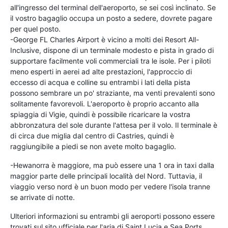
all'ingresso del terminal dell'aeroporto, se sei così inclinato. Se
il vostro bagaglio occupa un posto a sedere, dovrete pagare
per quel posto.
-George FL Charles Airport è vicino a molti dei Resort All-
Inclusive, dispone di un terminale modesto e pista in grado di
supportare facilmente voli commerciali tra le isole. Per i piloti
meno esperti in aerei ad alte prestazioni, l'approccio di
eccesso di acqua e colline su entrambi i lati della pista
possono sembrare un po' straziante, ma venti prevalenti sono
solitamente favorevoli. L'aeroporto è proprio accanto alla
spiaggia di Vigie, quindi è possibile ricaricare la vostra
abbronzatura del sole durante l'attesa per il volo. Il terminale è
di circa due miglia dal centro di Castries, quindi è
raggiungibile a piedi se non avete molto bagaglio.
-Hewanorra è maggiore, ma può essere una 1 ora in taxi dalla
maggior parte delle principali località del Nord. Tuttavia, il
viaggio verso nord è un buon modo per vedere l'isola tranne
se arrivate di notte.
Ulteriori informazioni su entrambi gli aeroporti possono essere
trovati sul sito ufficiale per l'aria di Saint Lucia e Sea Ports