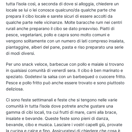
tutta l'isola così, a seconda di dove si alloggia, chiedere un
locale se lui o lei conosce qualcuno/da qualche parte che
prepara il cibo locale e sarete sicuri di essere accolti da
qualche parte nelle vicinanze. Molte baracche rum nei centri
rurali anche preparano il cibo se dato preavviso. Piatti di
pesce, vegetariani, pollo e capra sono molto comuni e
vengono solitamente con un numero di lati compreso insalata,
piantaggine, alberi del pane, pasta e riso preparato una serie
di modi diversi.
Per uno snack veloce, barbecue con pollo e maiale si trovano
in qualsiasi comunità di venerdì sera. Il cibo è ben marinato e
speziato. Godetevi la salsa con un barbequed o cuocere fritto.
Pesce e pollo fritto può anche essere trovato e sono piuttosto
deliziosa.
Ci sono feste settimanali e feste che si tengono nelle varie
comunità in tutta l'isola dove potrete anche gustare una
gamma di cibi locali, tra cui frutti di mare, carni alla brace,
insalate e bevande. Queste feste sono pieni di danza,
bevande, cibo e musica. Lasciare i vostri capelli giù, provate
la cucina e calce e fino. Assicuratevi di chiedere che cosa è