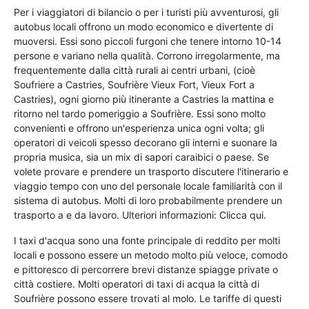
Per i viaggiatori di bilancio o per i turisti più avventurosi, gli
autobus locali offrono un modo economico e divertente di
muoversi. Essi sono piccoli furgoni che tenere intorno 10-14
persone e variano nella qualità. Corrono irregolarmente, ma
frequentemente dalla città rurali ai centri urbani, (cioè
Soufriere a Castries, Soufrière Vieux Fort, Vieux Fort a
Castries), ogni giorno più itinerante a Castries la mattina e
ritorno nel tardo pomeriggio a Soufrière. Essi sono molto
convenienti e offrono un'esperienza unica ogni volta; gli
operatori di veicoli spesso decorano gli interni e suonare la
propria musica, sia un mix di sapori caraibici o paese. Se
volete provare e prendere un trasporto discutere l'itinerario e
viaggio tempo con uno del personale locale familiarità con il
sistema di autobus. Molti di loro probabilmente prendere un
trasporto a e da lavoro. Ulteriori informazioni: Clicca qui.
I taxi d'acqua sono una fonte principale di reddito per molti
locali e possono essere un metodo molto più veloce, comodo
e pittoresco di percorrere brevi distanze spiagge private o
città costiere. Molti operatori di taxi di acqua la città di
Soufrière possono essere trovati al molo. Le tariffe di questi