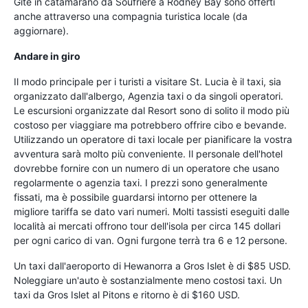
Gite in catamarano da Soufrière a Rodney Bay sono offerti
anche attraverso una compagnia turistica locale (da
aggiornare).
Andare in giro
Il modo principale per i turisti a visitare St. Lucia è il taxi, sia
organizzato dall'albergo, Agenzia taxi o da singoli operatori.
Le escursioni organizzate dal Resort sono di solito il modo più
costoso per viaggiare ma potrebbero offrire cibo e bevande.
Utilizzando un operatore di taxi locale per pianificare la vostra
avventura sarà molto più conveniente. Il personale dell'hotel
dovrebbe fornire con un numero di un operatore che usano
regolarmente o agenzia taxi. I prezzi sono generalmente
fissati, ma è possibile guardarsi intorno per ottenere la
migliore tariffa se dato vari numeri. Molti tassisti eseguiti dalle
località ai mercati offrono tour dell'isola per circa 145 dollari
per ogni carico di van. Ogni furgone terrà tra 6 e 12 persone.
Un taxi dall'aeroporto di Hewanorra a Gros Islet è di $85 USD.
Noleggiare un'auto è sostanzialmente meno costosi taxi. Un
taxi da Gros Islet al Pitons e ritorno è di $160 USD.